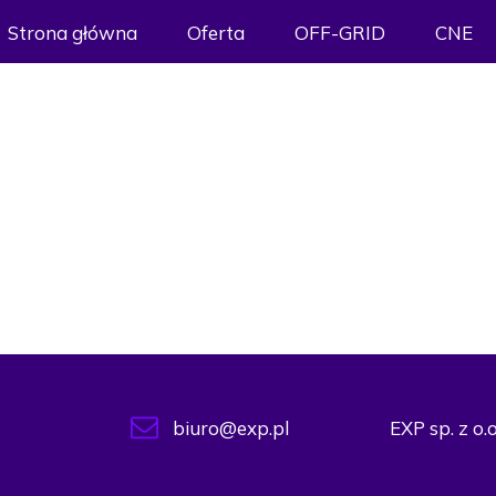
Strona główna
Oferta
OFF-GRID
CNE
biuro@exp.pl
EXP sp. z o.