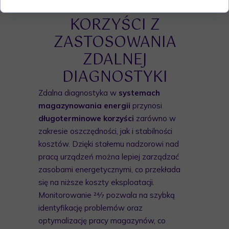
DŁUGOTERMINOWE
KORZYŚCI Z
ZASTOSOWANIA
ZDALNEJ
DIAGNOSTYKI
Zdalna diagnostyka w
systemach
magazynowania energii
przynosi
długoterminowe korzyści
zarówno w
zakresie oszczędności, jak i stabilności
kosztów. Dzięki stałemu nadzorowi nad
pracą urządzeń można lepiej zarządzać
zasobami energetycznymi, co przekłada
się na niższe koszty eksploatacji.
Monitorowanie 24⁄7 pozwala na szybką
identyfikację problemów oraz
optymalizację pracy magazynów, co